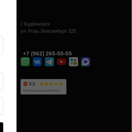
г. Будённовск
ул. Розы Люксембург 32Б
Ы
+7 (962) 265-55-55‬