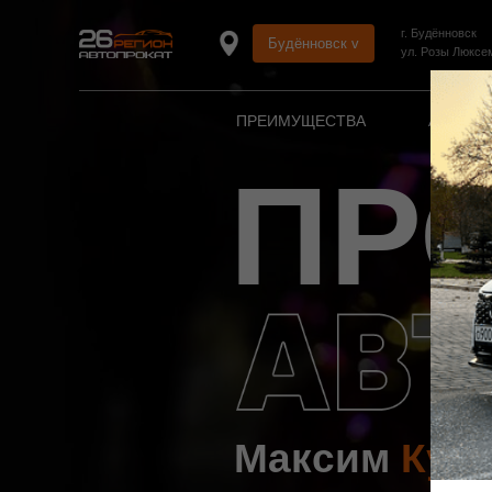
г. Будённовск
Будённовск v
ул. Розы Люксе
ПРЕИМУЩЕСТВА
АВТОПА
ПР
Максим
Кул