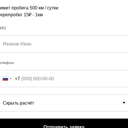
имит пробега 500 км / сутки
ерепробег 15₽ - 1км
ПРЕИМУЩЕСТВА
ИО
АВТОПАРК
УСЛОВИЯ АРЕНД
НАША МИССИЯ
ПУТЕВОДИТЕЛЬ
елефон
ПАРТНЁРЫ
+7
ООО 26 РЕГИОН
ИНН 2624801630
ОГРН 1132651027475
Отправить заявку