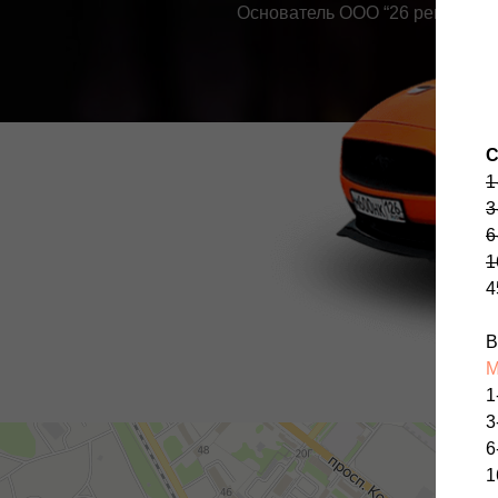
Основатель ООО “26 регион”
С
1
3
6
1
4
В
1
3
6
1