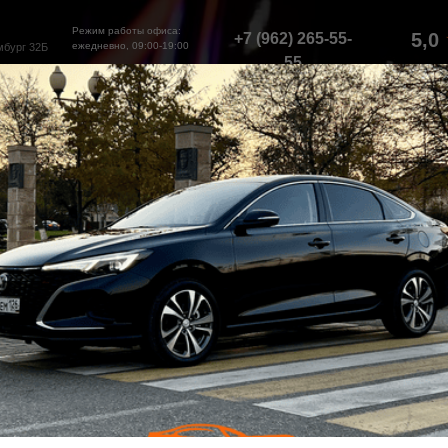
Режим работы офиса:
5,0
+7 (962) 265-55-
ежедневно, 09:00-19:00
мбург 32Б
55‬
РК
УСЛОВИЯ
НАША
П
АРЕНДЫ
МИССИЯ
ОКАТ
в Будё
агин