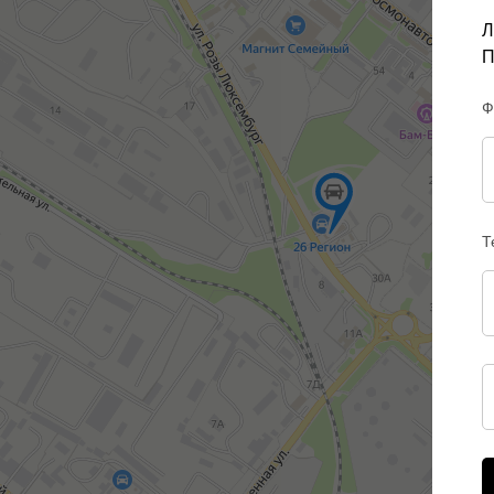
Л
П
Ф
Т