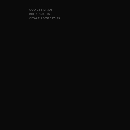
ООО 26 РЕГИОН
ИНН 2624801630
ОГРН 1132651027475