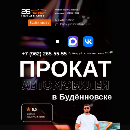
Режим работы офиса:
ежедневно, 09:00-19:00
г. Будённовск
Будённовск v
ул. Розы Люксембург 32Б
+7 (962) 265-55-55‬
Бронируйте, мы на связи 24/7
ПРОКАТ
в Будённовске
5,0
рейтинг
на 2ГИС и Yandex