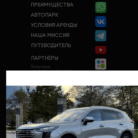
ПРЕИМУЩЕСТВА
АВТОПАРК
УСЛОВИЯ АРЕНДЫ
НАША МИССИЯ
ПУТЕВОДИТЕЛЬ
ПАРТНЁРЫ
Политика
конфиденциальности
Договор аренды автомобиля
(образец)
+7 (962) 265-55-55‬