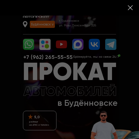
Режим работы офиса:
ежедневно, 09:00-19:00
г. Будённовск
Будённовск v
ул. Розы Люксембург 32Б
+7 (962) 265-55-55‬
Бронируйте, мы на связи 24/7
ПРОКАТ
в Будённовске
5,0
рейтинг
на 2ГИС и Yandex