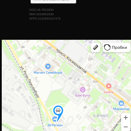
ООО 26 РЕГИОН
ИНН 2624801630
ОГРН 1132651027475