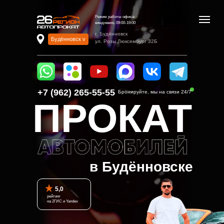
Режим работы офиса:
ежедневно, 09:00-19:00
г. Будённовск
Будённовск v
ул. Розы Люксембург 32Б
+7 (962) 265-55-55‬
Бронируйте, мы на связи 24/7
ПРОКАТ
в Будённовске
5,0
рейтинг
на 2ГИС и Yandex