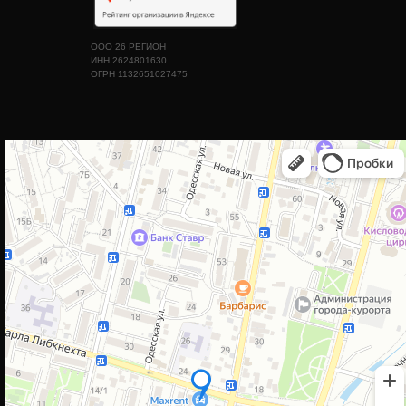
ООО 26 РЕГИОН
ИНН 2624801630
ОГРН 1132651027475