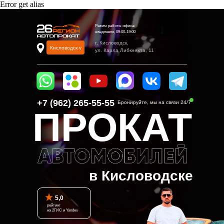
Error get alias
Режим работы офиса:
ежедневно, 09:00-19:00
г. Кисловодск,
Кисловодск v
ул. Карла Либкнехта, 11
+7 (962) 265-55-55‬
Бронируйте, мы на связи 24/7
ПРОКАТ
в Кисловодске
5,0
рейтинг
на 2ГИС и Yandex