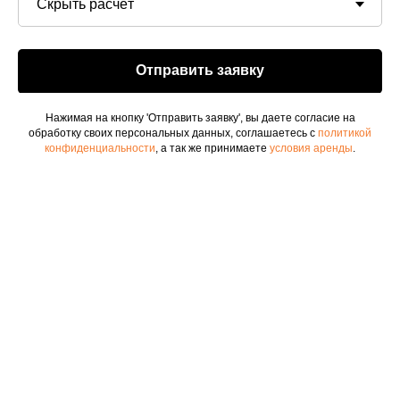
ПРЕИМУЩЕСТВА
АВТОПАРК
Отправить заявку
ТРАНСФЕР
УСЛОВИЯ АРЕНДЫ
Нажимая на кнопку 'Отправить заявку', вы даете согласие на
НАША МИССИЯ
обработку своих персональных данных, соглашаетесь с
политикой
конфиденциальности
, а так же принимаете
условия аренды
.
ПУТЕВОДИТЕЛЬ
ПАРТНЁРЫ
Политика
конфиденциальности
Договор аренды автомобиля
(образец)
+7 (962) 265-55-55‬