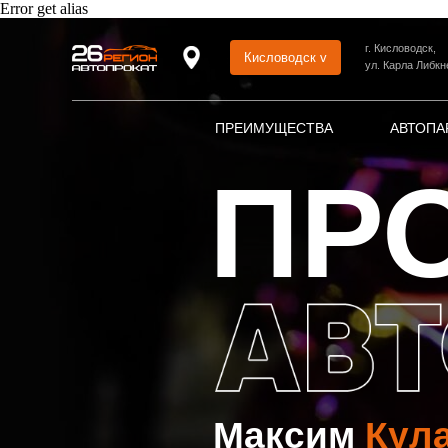
Error get alias
г. Кисловодск,
Кисловодск v
ул. Карла Либкн
ПРЕИМУЩЕСТВА
АВТОПА
ПР
Максим
Кул