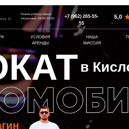
Режим работы офиса:
5,0
+7 (962) 265-55-
ежедневно, 09:00-19:00
ехта, 11
55‬
РК
УСЛОВИЯ
НАША
П
АРЕНДЫ
МИССИЯ
ОКАТ
в Кисл
агин