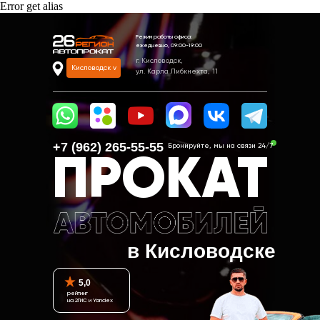
Error get alias
Режим работы офиса:
ежедневно, 09:00-19:00
г. Кисловодск,
Кисловодск v
ул. Карла Либкнехта, 11
+7 (962) 265-55-55‬
Бронируйте, мы на связи 24/7
ПРОКАТ
в Кисловодске
5,0
рейтинг
на 2ГИС и Yandex