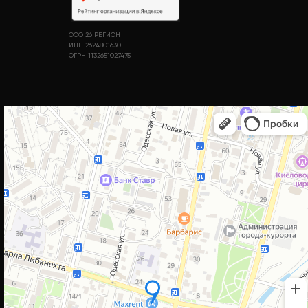
ООО 26 РЕГИОН
ИНН 2624801630
ОГРН 1132651027475