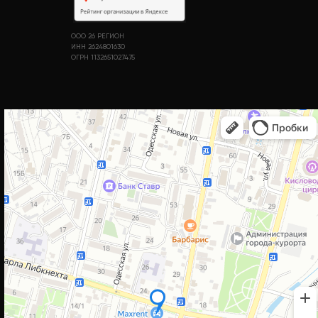
ООО 26 РЕГИОН
ИНН 2624801630
ОГРН 1132651027475