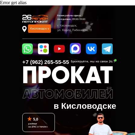
Error get alias
Режим работы офиса:
ежедневно, 09:00-19:00
г. Кисловодск,
Кисловодск v
ул. Карла Либкнехта, 11
+7 (962) 265-55-55‬
Бронируйте, мы на связи 24/7
ПРОКАТ
в Кисловодске
5,0
рейтинг
на 2ГИС и Yandex