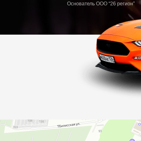
Основатель ООО “26 регион”