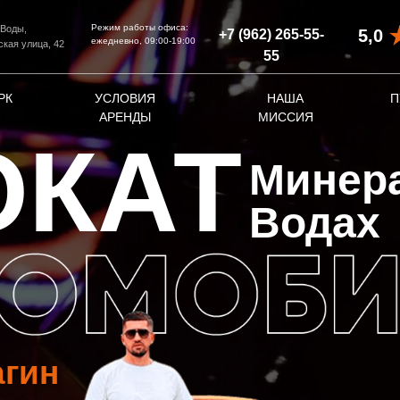
Режим работы офиса:
 Воды,
5,0
+7 (962) 265-55-
ежедневно, 09:00-19:00
ская улица, 42
55‬
РК
УСЛОВИЯ
НАША
П
АРЕНДЫ
МИССИЯ
ОКАТ
Минер
Водах
агин