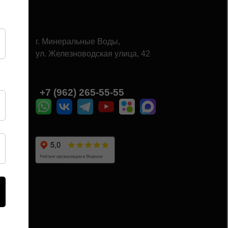
г. Минеральные Воды,
ул. Железноводская улица, 42
Ы
+7 (962) 265-55-55‬