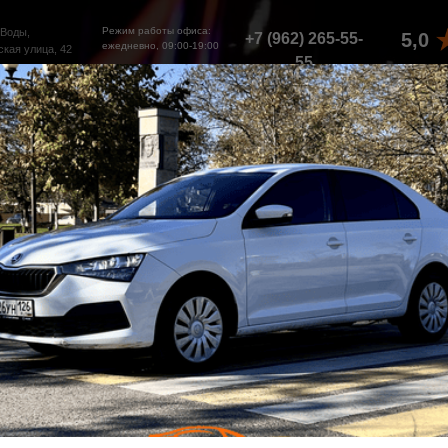
Режим работы офиса:
 Воды,
5,0
+7 (962) 265-55-
ежедневно, 09:00-19:00
ская улица, 42
55‬
РК
УСЛОВИЯ
НАША
П
АРЕНДЫ
МИССИЯ
ОКАТ
Минер
Водах
агин