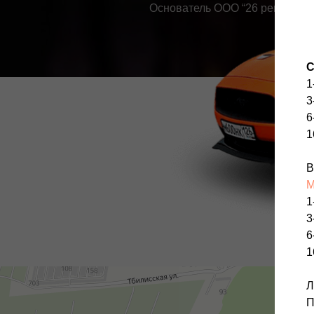
Основатель ООО “26 регион”
С
1
3
6
1
В
1
3
6
1
Л
П