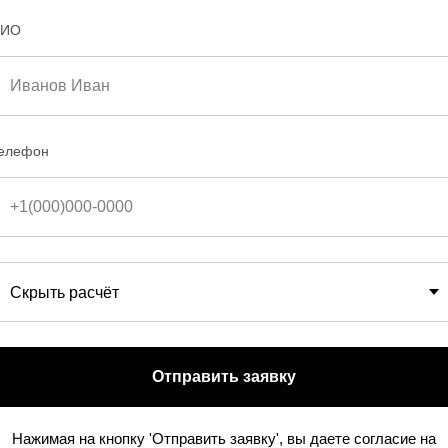
ИО
ПРЕИМУЩЕСТВА
АВТОПАРК
УСЛОВИЯ АРЕНД
елефон
НАША МИССИЯ
ПУТЕВОДИТЕЛЬ
ПАРТНЁРЫ
Отправить заявку
ООО 26 РЕГИОН
ИНН 2624801630
ОГРН 1132651027475
Нажимая на кнопку 'Отправить заявку', вы даете согласие на