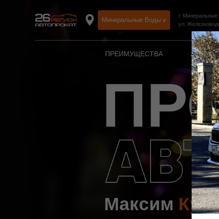
г. Минеральные
Минеральные Воды v
ул. Железновод
ПРЕИМУЩЕСТВА
АВТОПА
ПР
Максим
Кул