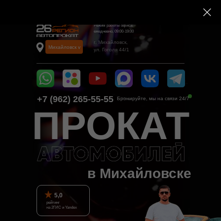
Error get alias
Режим работы офиса:
ежедневно, 09:00-19:00
г. Михайловск,
Михайловск v
ул. Гоголя 44/1
+7 (962) 265-55-55‬
Бронируйте, мы на связи 24/7
ПРОКАТ
в Михайловске
5,0
рейтинг
на 2ГИС и Yandex