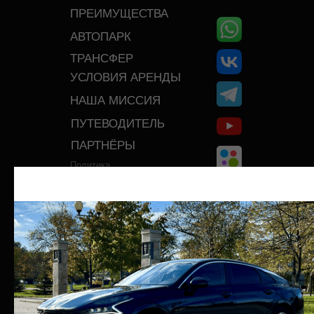
ПРЕИМУЩЕСТВА
АВТОПАРК
ТРАНСФЕР
УСЛОВИЯ АРЕНДЫ
НАША МИССИЯ
ПУТЕВОДИТЕЛЬ
ПАРТНЁРЫ
Политика
конфиденциальности
Договор аренды автомобиля
(образец)
+7 (962) 265-55-55‬