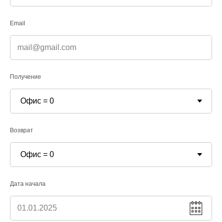
ПРЕИМУЩЕСТВА
Email
АВТОПАРК
ТРАНСФЕР
УСЛОВИЯ АРЕНДЫ
НАША МИССИЯ
Получение
ПУТЕВОДИТЕЛЬ
ПАРТНЁРЫ
Политика
конфиденциальности
Возврат
Договор аренды автомобиля
(образец)
+7 (962) 265-55-55‬
Дата начала