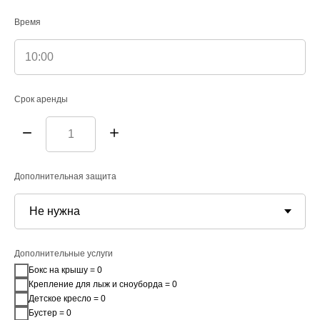
Время
ООО 26 РЕГИОН
ИНН 2624801630
ОГРН 1132651027475
Срок аренды
Дополнительная защита
Дополнительные услуги
Бокс на крышу = 0
Крепление для лыж и сноуборда = 0
Детское кресло = 0
Бустер = 0