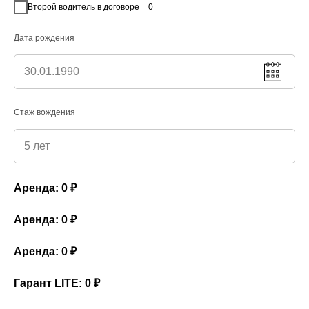
Второй водитель в договоре = 0
Дата рождения
Стаж вождения
Аренда:
0
₽
Аренда:
0
₽
Аренда:
0
₽
Гарант LITE:
0
₽
Используя сайт, вы соглашаетесь с использованием
Tilda
Made on
OK