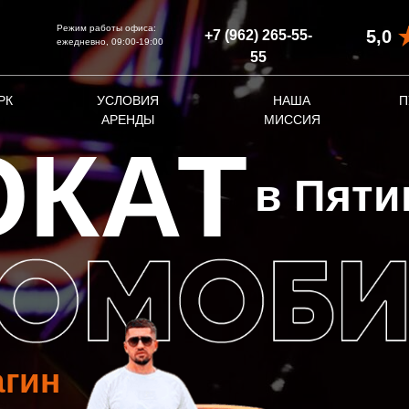
Режим работы офиса:
5,0
+7 (962) 265-55-
ежедневно, 09:00-19:00
55‬
РК
УСЛОВИЯ
НАША
П
АРЕНДЫ
МИССИЯ
ОКАТ
в Пяти
агин