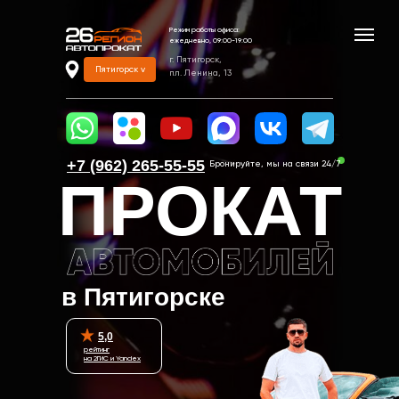
Режим работы офиса:
ежедневно, 09:00-19:00
г. Пятигорск,
Пятигорск v
пл. Ленина, 13
+7 (962) 265-55-55‬
Бронируйте, мы на связи 24/7
ПРОКАТ
в Пятигорске
5,0
рейтинг
на 2ГИС и Yandex