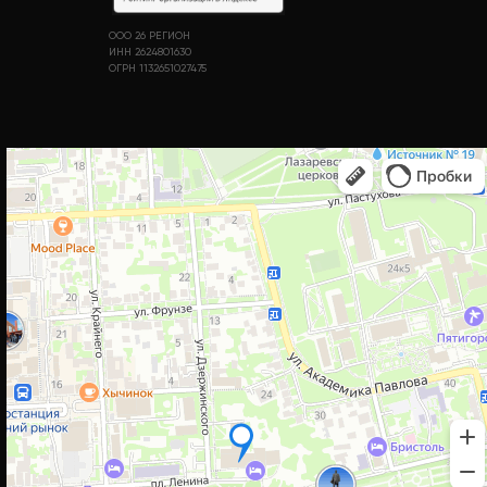
ООО 26 РЕГИОН
ИНН 2624801630
ОГРН 1132651027475