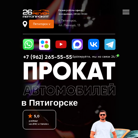
Режим работы офиса:
ежедневно, 09:00-19:00
г. Пятигорск,
Пятигорск v
пл. Ленина, 13
+7 (962) 265-55-55‬
Бронируйте, мы на связи 24/7
ПРОКАТ
в Пятигорске
5,0
рейтинг
на 2ГИС и Yandex