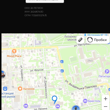
ООО 26 РЕГИОН
ИНН 2624801630
ОГРН 1132651027475