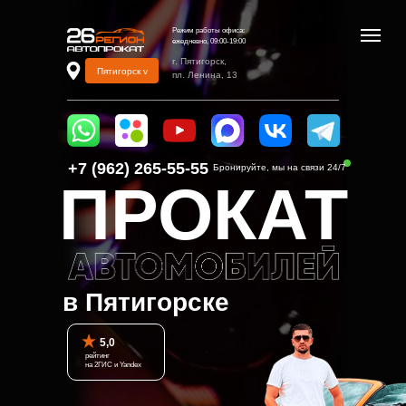
Режим работы офиса:
ежедневно, 09:00-19:00
г. Пятигорск,
Пятигорск v
пл. Ленина, 13
+7 (962) 265-55-55‬
Бронируйте, мы на связи 24/7
ПРОКАТ
в Пятигорске
5,0
рейтинг
на 2ГИС и Yandex