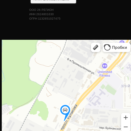
ООО 26 РЕГИОН
ИНН 2624801630
ОГРН 1132651027475