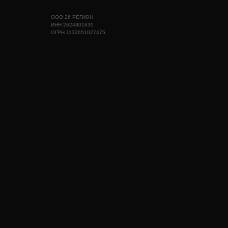
ООО 26 РЕГИОН
ИНН 2624801630
ОГРН 1132651027475