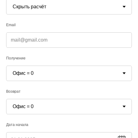
ПРЕИМУЩЕСТВА
АВТОПАРК
Email
ТРАНСФЕР
УСЛОВИЯ АРЕНДЫ
НАША МИССИЯ
ПУТЕВОДИТЕЛЬ
Получение
ПАРТНЁРЫ
Политика
конфиденциальности
Договор аренды автомобиля
(образец)
Возврат
+7 (962) 265-55-55‬
Дата начала