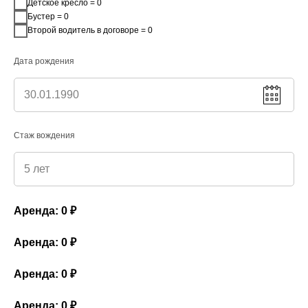
Детское кресло = 0
Бустер = 0
Второй водитель в договоре = 0
Дата рождения
Стаж вождения
Аренда:
0
₽
Аренда:
0
₽
Аренда:
0
₽
Используя сайт, вы соглашаетесь с использованием
Tilda
Made on
OK
Аренда:
0
₽