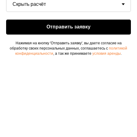
ПРЕИМУЩЕСТВА
АВТОПАРК
ТРАНСФЕР
Отправить заявку
УСЛОВИЯ АРЕНДЫ
НАША МИССИЯ
Нажимая на кнопку 'Отправить заявку', вы даете согласие на
обработку своих персональных данных, соглашаетесь с
политикой
ПУТЕВОДИТЕЛЬ
конфиденциальности
, а так же принимаете
условия аренды
.
ПАРТНЁРЫ
Политика
конфиденциальности
Договор аренды автомобиля
(образец)
+7 (962) 265-55-55‬